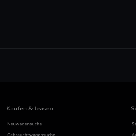
Kaufen & leasen
S
Neuwagensuche
S
Gebrauchtwagensuche
Au