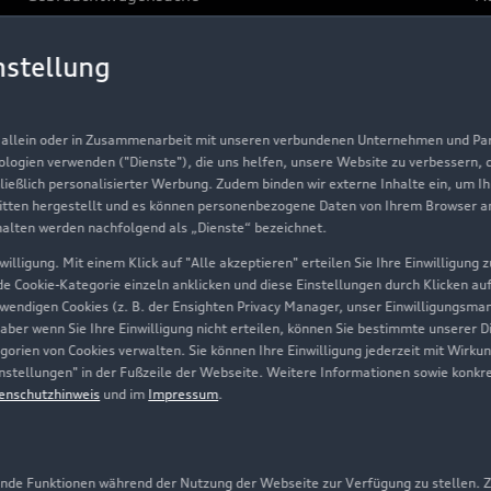
Gebrauchtwagen
G
nstellung
Finanzierung
Au
Aktionen & Angebote
m
, allein oder in Zusammenarbeit mit unseren verbundenen Unternehmen und Part
Geschäftskunden
nologien verwenden ("Dienste"), die uns helfen, unsere Website zu verbessern,
hließlich personalisierter Werbung. Zudem binden wir externe Inhalte ein, um I
tten hergestellt und es können personenbezogene Daten von Ihrem Browser an 
Über Audi
halten werden nachfolgend als „Dienste“ bezeichnet.
illigung. Mit einem Klick auf "Alle akzeptieren" erteilen Sie Ihre Einwilligung
Unternehmen
ede Cookie-Kategorie einzeln anklicken und diese Einstellungen durch Klicken au
twendigen Cookies (z. B. der Ensighten Privacy Manager, unser Einwilligungsma
Karriere
 aber wenn Sie Ihre Einwilligung nicht erteilen, können Sie bestimmte unserer 
orien von Cookies verwalten. Sie können Ihre Einwilligung jederzeit mit Wirku
Investor Relations
-Einstellungen" in der Fußzeile der Webseite. Weitere Informationen sowie ko
enschutzhinweis
und im
Impressum
.
Presse & Media Center
Datenschutz
Audi erleben
de Funktionen während der Nutzung der Webseite zur Verfügung zu stellen. Zu