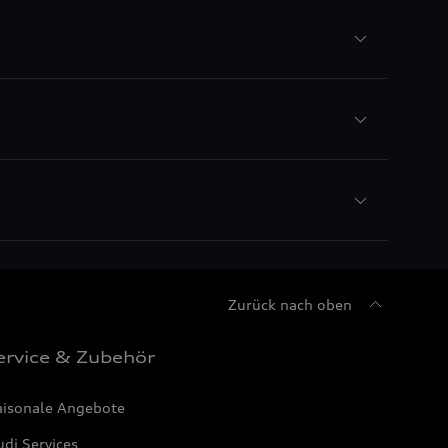
Zurück nach oben
ervice & Zubehör
aisonale Angebote
di Services