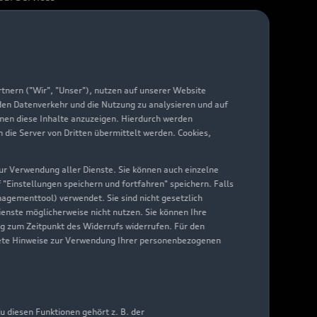
arantie
di digital services
yAudi
nern ("Wir", "Unser"), nutzen auf unserer Website
 den Datenverkehr und die Nutzung zu analysieren und auf
hnen diese Inhalte anzuzeigen. Hierdurch werden
die Server von Dritten übermittelt werden. Cookies,
 zur Verwendung aller Dienste. Sie können auch einzelne
f "Einstellungen speichern und fortfahren" speichern. Falls
nagementtool) verwendet. Sie sind nicht gesetzlich
Dienste möglicherweise nicht nutzen. Sie können Ihre
ng zum Zeitpunkt des Widerrufs widerrufen. Für den
nkrete Hinweise zur Verwendung Ihrer personenbezogenen
 diesen Funktionen gehört z. B. der