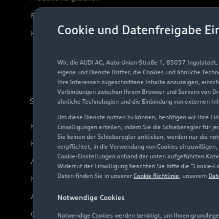
Elektromodelle
Cookie und Datenfreigabe Ei
Plug-in-Hybride
Wir, die AUDI AG, Auto-Union-Straße 1, 85057 Ingolstadt
eigene und Dienste Dritter, die Cookies und ähnliche Tech
Ihre Interessen zugeschnittene Inhalte anzuzeigen, einsc
Verbindungen zwischen Ihrem Browser und Servern von Dri
Support
ähnliche Technologien und die Einbindung von externen In
Um diese Dienste nutzen zu können, benötigen wir Ihre Einw
Kundenservice
Einwilligungen erteilen, indem Sie die Schieberegler für j
Sie keinen der Schieberegler anklicken, werden nur die no
Händlersuche
verpflichtet, in die Verwendung von Cookies einzuwilligen,
Cookie-Einstellungen anhand der unten aufgeführten Kateg
Audi Code
Widerruf der Einwilligung beachten Sie bitte die "Cookie
Daten finden Sie in unserer
Cookie Richtlinie
, unserem
Dat
Häufige Fragen (FAQ)
Audi Online Beratung
Notwendige Cookies
Online-Terminvereinbarung
Notwendige Cookies werden benötigt, um Ihnen grundlegen